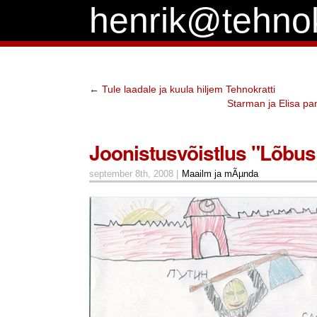
henrik@tehnok
←
Tule laadale ja kuula hiljem Tehnokratti
Starman ja Elisa p
Joonistusvõistlus "Lõbus
september 8th, 2008 |
Maailm ja mÃµnda