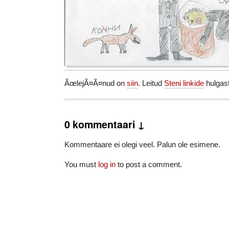
ÃœlejÃ¤Ã¤nud on
siin
. Leitud
Steni linkide
hulgast
0 kommentaari ↓
Kommentaare ei olegi veel. Palun ole esimene.
You must
log in
to post a comment.