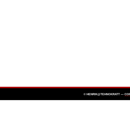
© HENRIK@TEHNOKRATT —
CO