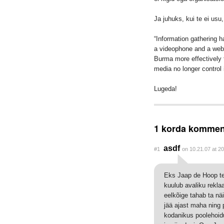
Ja juhuks, kui te ei usu,
“Information gathering h
a videophone and a web
Burma more effectively
media no longer control 
Lugeda!
1 korda kommen
asdf
#1
on 10.21.07 at 2
Eks Jaap de Hoop te
kuulub avaliku rekla
eelkõige tahab ta n
jää ajast maha ning 
kodanikus poolehoid