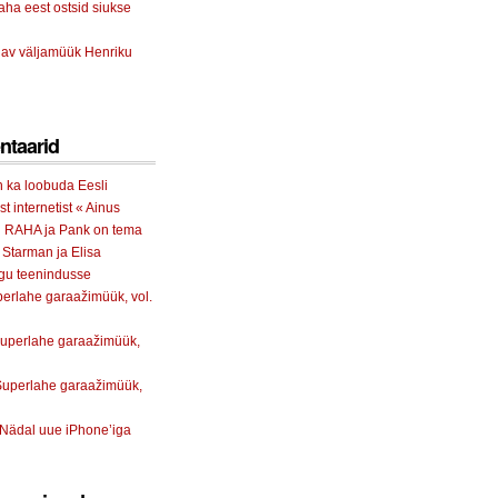
aha eest ostsid siukse
av väljamüük Henriku
taarid
 ka loobuda Eesli
st internetist « Ainus
n RAHA ja Pank on tema
,
Starman ja Elisa
gu teenindusse
erlahe garaažimüük, vol.
uperlahe garaažimüük,
Superlahe garaažimüük,
Nädal uue iPhone’iga