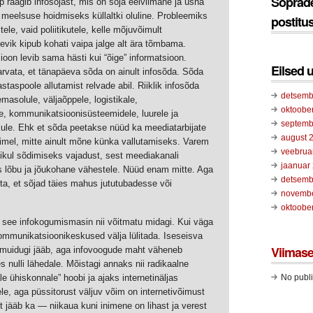
Sõprad
ap räägib infosõjast, mis on sõja eelviimane ja üsna
d meelsuse hoidmiseks küllaltki oluline. Probleemiks
postitu
tele, vaid poliitikutele, kelle mõjuvõimult
levik kipub kohati vaipa jalge alt ära tõmbama.
ioon levib sama hästi kui “õige” informatsioon.
Eilsed 
vata, et tänapäeva sõda on ainult infosõda. Sõda
taspoole allutamist relvade abil. Riiklik infosõda
detsemb
emasolule, väljaõppele, logistikale,
oktoobe
le, kommunikatsioonisüsteemidele, luurele ja
septemb
kule. Ehk et sõda peetakse nüüd ka meediatarbijate
august 
imel, mitte ainult mõne künka vallutamiseks. Varem
veebrua
kul sõdimiseks vajadust, sest meediakanali
jaanuar
lis lõbu ja jõukohane vähestele. Nüüd enam mitte. Aga
detsemb
a, et sõjad täies mahus jututubadesse või
novemb
oktoobe
 see infokogumismasin nii võitmatu midagi. Kui väga
kommunikatsioonikeskused välja lülitada. Iseseisva
Viimase
 muidugi jääb, aga infovoogude maht väheneb
 nulli lähedale. Mõistagi annaks nii radikaalne
 ühiskonnale” hoobi ja ajaks internetinäljas
No publi
le, aga püssitorust väljuv võim on internetivõimust
t jääb ka — niikaua kuni inimene on lihast ja verest