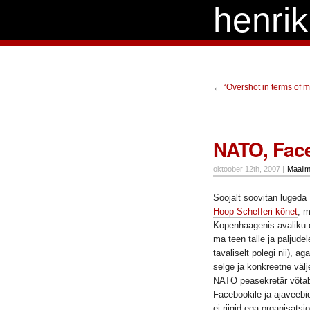
henri
←
“Overshot in terms of m
NATO, Face
oktoober 12th, 2007 |
Maailm
Soojalt soovitan luged
Hoop Schefferi kõnet
, m
Kopenhaagenis avaliku d
ma teen talle ja paljudele
tavaliselt polegi nii), a
selge ja konkreetne välj
NATO peasekretär võta
Facebookile ja ajaveebid
ei riigid ega organisats