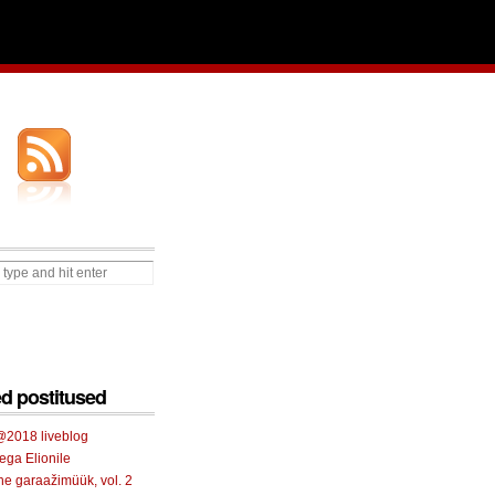
d postitused
2018 liveblog
tega Elionile
e garaažimüük, vol. 2