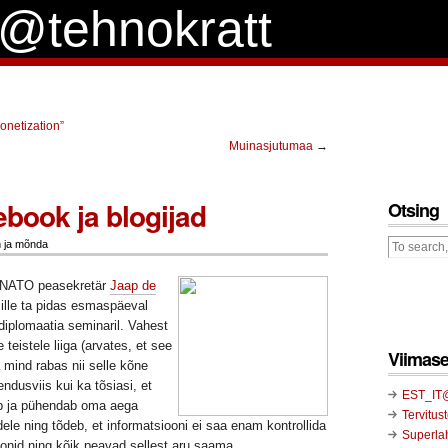
k@tehnokratt
onetization”
Muinasjutumaa
→
book ja blogijad
Otsing
 ja mõnda
a NATO peasekretär
Jaap de
ille ta pidas esmaspäeval
iplomaatia seminaril. Vahest
 teistele liiga (arvates, et see
Viimase
ga mind rabas nii selle kõne
endusviis kui ka tõsiasi, et
EST_IT@
b ja pühendab oma aega
Tervitus
ele ning tõdeb, et informatsiooni ei saa enam kontrollida
Superlah
ioonid ning kõik peavad sellest aru saama.