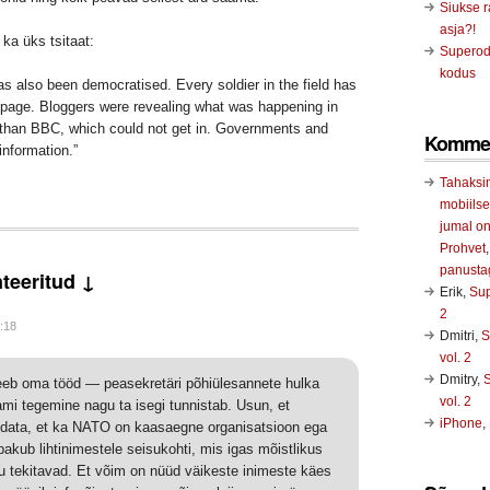
Siukse r
asja?!
 ka üks tsitaat:
Superod
kodus
as also been democratised. Every soldier in the field has
page. Bloggers were revealing what was happening in
 than BBC, which could not get in. Governments and
Kommen
information.”
Tahaksin
mobiilse
jumal o
Prohvet
panusta
teeritud ↓
Erik
,
Sup
2
0:18
Dmitri
,
S
vol. 2
Dmitry
,
eb oma tööd — peasekretäri põhiülesannete hulka
vol. 2
ami tegemine nagu ta isegi tunnistab. Usun, et
iPhone
,
äidata, et ka NATO on kaasaegne organisatsioon ega
pakub lihtinimestele seisukohti, mis igas mõistlikus
u tekitavad. Et võim on nüüd väikeste inimeste käes