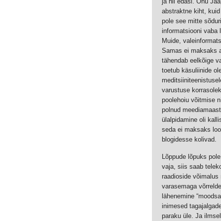
ja nii edasi. Onu Ja
abstraktne kiht, kui
pole see mitte sõduri
informatsiooni vaba 
Muide, valeinformats
Samas ei maksaks ar
tähendab eelkõige vas
toetub käsuliinide ol
meditsiiniteenistuse
varustuse korrasole
poolehoiu võitmise n
polnud meediamaasti
ülalpidamine oli kal
seda ei maksaks loot
blogidesse kolivad.
Lõppude lõpuks pole
vaja, siis saab tele
raadioside võimalus
varasemaga võrreldes
lähenemine “moodsale
inimesed tagajalgade
paraku üle. Ja ilmsel